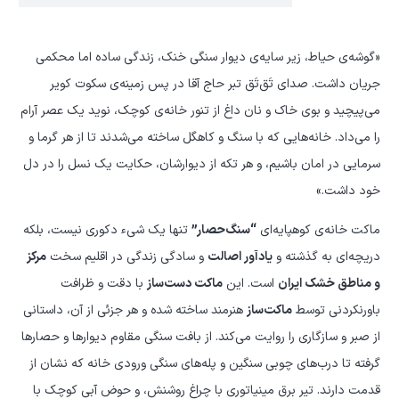
عدد
«گوشه‌ی حیاط، زیر سایه‌ی دیوار سنگی خنک، زندگی ساده اما محکمی
جریان داشت. صدای تَق‌تَق تبر حاج آقا در پس زمینه‌ی سکوت کویر
می‌پیچید و بوی خاک و نان داغ از تنور خانه‌ی کوچک، نوید یک عصر آرام
را می‌داد. خانه‌هایی که با سنگ و کاهگل ساخته می‌شدند تا از هر گرما و
سرمایی در امان باشیم، و هر تکه از دیوارشان، حکایت یک نسل را در دل
خود داشت.»
ماکت خانه‌ی کوهپایه‌ای
“سنگ‌حصار”
تنها یک شیء دکوری نیست، بلکه
دریچه‌ای به گذشته و
یادآور اصالت
و سادگی زندگی در اقلیم سخت
مرکز
و مناطق خشک ایران
است. این
ماکت دست‌ساز
با دقت و ظرافت
باورنکردنی توسط
ماکت‌ساز
هنرمند ساخته شده و هر جزئی از آن، داستانی
از صبر و سازگاری را روایت می‌کند. از بافت سنگی مقاوم دیوارها و حصارها
گرفته تا درب‌های چوبی سنگین و پله‌های سنگی ورودی خانه که نشان از
قدمت دارند. تیر برق مینیاتوری با چراغ روشنش، و حوض آبی کوچک با