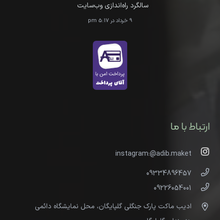
سالگرد راه‌اندازی وب‌سایت
9 خرداد در 5:17 pm
ارتباط با ما
instagram:@adib.maket
09334896457
09226054001
ادیب ماکت پارک جنگلی گلپایگان، محل نمایشگاه دائمی