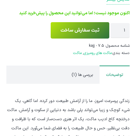
اکنون موجود نیست؛ اما می‌توانید این محصول را پیش‌خرید کنید
ماکت
ثبت سفارش ساخت
بونسای
زینتی
شناسه محصول:
kajj - 7.5
دسته بندی:
ماکت های رومیزی
,
ماکت
مدل
کاج
عدد
توضیحات
بررسی ها (1)
زندگی پرسرعت امروز، ما را از آرامش طبیعت دور کرده. اما گاهی، یک
شیء کوچک و زیبا می‌تواند پلی باشد به دنیایی از سکوت و آرامش. ماکت
درختچه کاج ادیب ماکت، یک اثر هنری دست‌ساز است که با ظرافت و
دقت بی‌نظیر، حس و حال طبیعت را به فضای شما می‌آورد. این ماکت