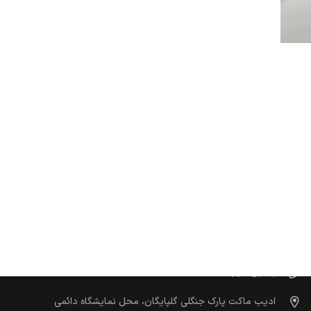
ارتباط با ما
instagram:@adib.maket
09334896457
09226054001
ادیب ماکت پارک جنگلی گلپایگان، محل نمایشگاه دائمی