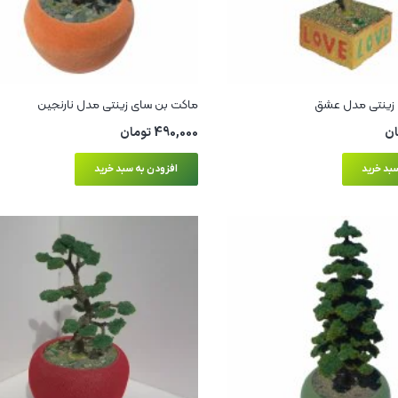
زینتی مدل عشق
ماکت بن سای زینتی مدل نارنجین
ان
490,000
تومان
بد خرید
افزودن به سبد خرید