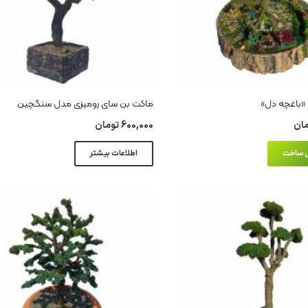
«باغچه دل»
ماکت بن سای رومیزی مدل سنگچین
ان
600,000
تومان
 ساخت
اطلاعات بیشتر