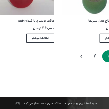
اج مدل سبزنما
ماکت بونسای با گلدان قرمز
ن
460,000
تومان
شتر
اطلاعات بیشتر
2
1
آخرین نوشته ها
نکات ایمنی و اصول رعایت آن در ماکت‌سازی: حفظ سلامتی در
دنیای کوچک
11 مرداد در 10:10 am
سرمایه‌گذاری روی هنر: چرا ماکت‌های دست‌ساز می‌توانند آثار