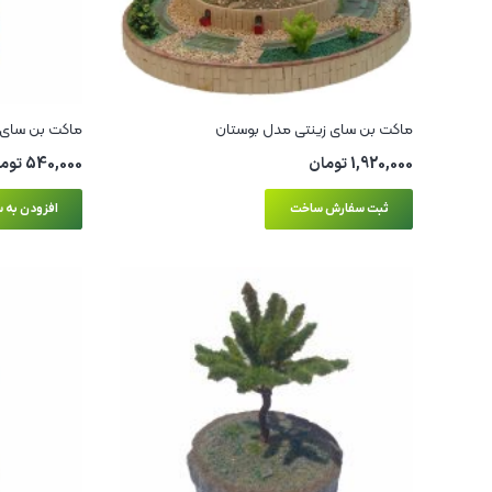
ماکت بن سای زینتی مدل بوستان
ماکت بن سای 
1,920,000
تومان
540,000
توم
ثبت سفارش ساخت
افزودن به س