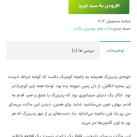
افزودن به سبد خرید
ماکت
بن
شناسه محصول:
8.12
سای
دسته بندی:
ماکت های رومیزی
,
ماکت
زینتی
مدل
توضیحات
بررسی ها (0)
نارنجین
عدد
خونه‌ی پدربزرگ همیشه یه باغچه کوچیک داشت که گوشه حیاط، درست
زیر پنجره اتاقش، از دل زمین جوونه زده بود. اونجا همه چیز کوچیک‌تر
بود، انگار یک دنیای مینیاتوری بود که پدربزرگ با عشق و صبر، قدم به
قدم، بهش جون می‌بخشید. شاید برای همین، دیدن این ماکت بن‌سای
من رو یاد اون باغچه می‌اندازه، یاد دست‌های پر از مهر پدربزرگ که هر
روز به اون گلدون‌ها سر می‌زد.
این ماکت بن‌سای نارنجین، فقط یک دکوری نیست؛ یک قطعه خاطره‌