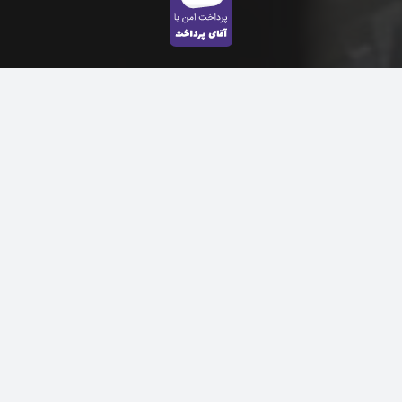
ارتباط با ما
instagram:@adib.maket
09334896457
09226054001
ادیب ماکت پارک جنگلی گلپایگان، محل نمایشگاه دائمی
هنرمندان گلپایگان
شهرستان گلپایگان، استان اصفهان، ایران