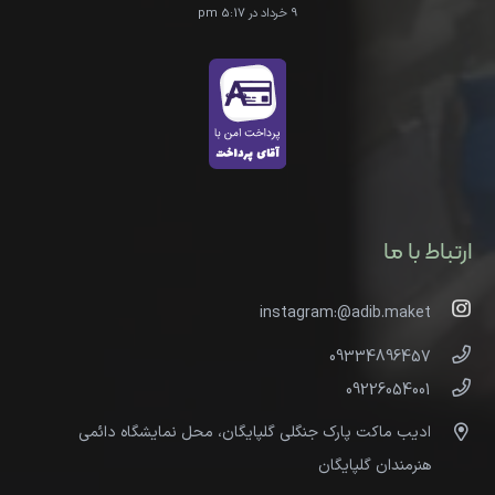
9 خرداد در 5:17 pm
ارتباط با ما
instagram:@adib.maket
09334896457
09226054001
ادیب ماکت پارک جنگلی گلپایگان، محل نمایشگاه دائمی
هنرمندان گلپایگان