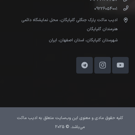
09226054001
ادیب ماکت پارک جنگلی گلپایگان، محل نمایشگاه دائمی
هنرمندان گلپایگان
شهرستان گلپایگان، استان اصفهان، ایران
کلیه حقوق مادی و معنوی این وب‌سایت متعلق به ادیب ماکت
می‌باشد. © 2025