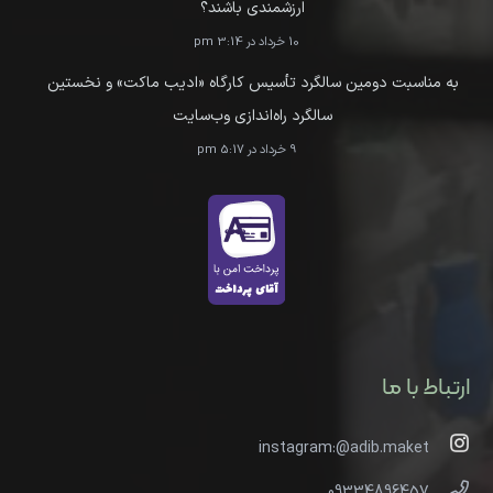
ارزشمندی باشند؟
10 خرداد در 3:14 pm
به مناسبت دومین سالگرد تأسیس کارگاه «ادیب ماکت» و نخستین
سالگرد راه‌اندازی وب‌سایت
9 خرداد در 5:17 pm
ارتباط با ما
instagram:@adib.maket
09334896457