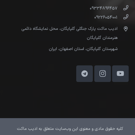
09334896457
09226054001
ادیب ماکت پارک جنگلی گلپایگان، محل نمایشگاه دائمی
هنرمندان گلپایگان
شهرستان گلپایگان، استان اصفهان، ایران
کلیه حقوق مادی و معنوی این وب‌سایت متعلق به ادیب ماکت