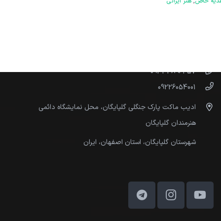
 طبیعت در
ماکت بونسای سفالی رنگین
390,000
تومان
ارتباط با ما
اطلاعات بیشتر
instagram:@adib.maket
09334896457
دیه خاص
,
هنر ایرانی
09226054001
ادیب ماکت پارک جنگلی گلپایگان، محل نمایشگاه دائمی
هنرمندان گلپایگان
شهرستان گلپایگان، استان اصفهان، ایران