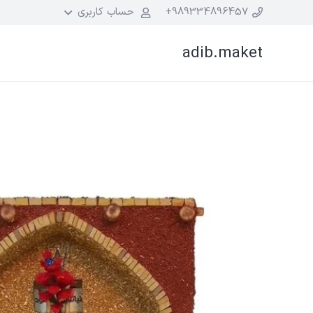
989334896457+
حساب کاربری
adib.maket