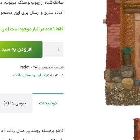
ساخته‌شده از چوب و سنگ مرغوب، منا
آماده سازی و ارسال برای این محصول، تا 15 روز کاری م
فقط 1 عدد در انبار موجود است (می توان پیش خرید کرد)
تابلو
افزودن به سبد 
برجسته
روستایی
شناسه محصول:
redot - 20
دسته بندی:
تابلو برجسته
,
ماکت
مدل
ردات
عدد
توضیحات
بررسی ها (0)
تابلو برجسته روستایی مدل ردات | د