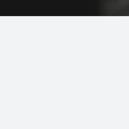
ارتباط با ما
instagram:@adib.maket
09334896457
09226054001
ادیب ماکت پارک جنگلی گلپایگان، محل نمایشگاه دائمی
هنرمندان گلپایگان
شهرستان گلپایگان، استان اصفهان، ایران