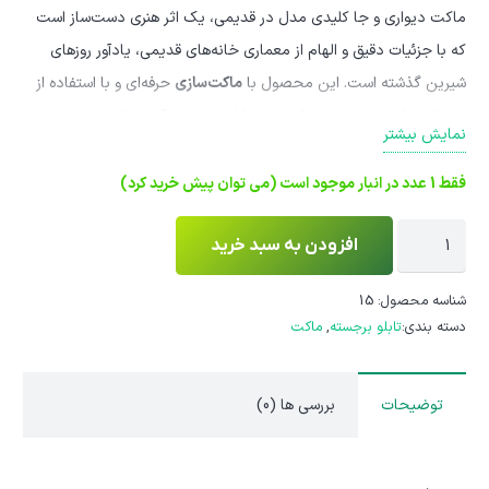
ماکت دیواری و جا کلیدی مدل در قدیمی، یک اثر هنری دست‌ساز است
که با جزئیات دقیق و الهام از معماری خانه‌های قدیمی، یادآور روزهای
شیرین گذشته است. این محصول با
ماکت‌سازی
حرفه‌ای و با استفاده از
متریال با کیفیت، نه تنها یک وسیله کاربردی برای آویزان کردن
نمایش بیشتر
کلیدهاست، بلکه یک تابلو برجسته و دکوری منحصربه‌فرد برای دیوار
شماست.
فقط 1 عدد در انبار موجود است (می توان پیش خرید کرد)
ماکت
افزودن به سبد خرید
دیواری
جا
شناسه محصول:
15
دسته بندی:
تابلو برجسته
,
ماکت
کلیدی
طرح
در
توضیحات
بررسی ها (0)
قدیمی
-