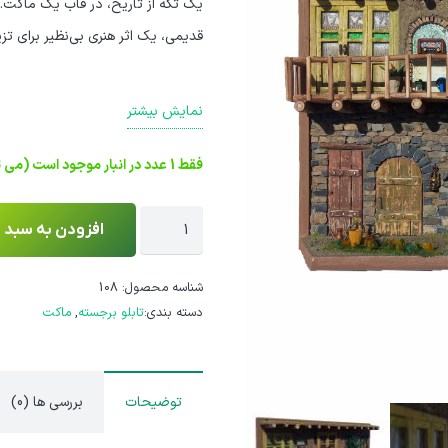
یک تکه از تاریخ، در قاب یک ماکت. م
قدیمی، یک اثر هنری بی‌نظیر برای تز
نمایش بیشتر
فقط 1 عدد در انبار موجود است (می توان پیش خرید کرد)
تابلو
افزودن به سبد 
برجسته
و
شناسه محصول:
108
دسته بندی:
تابلو برجسته
,
ماکت
ماکت
دیواری
مدل
توضیحات
بررسی ها (0)
ایوانسرا
عدد