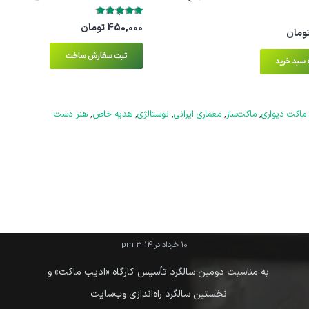
امتیاز
5.00
از 5
450,000
تومان
ومان
ثبت سفارش ساخت
 سبد خرید
آخرین نوشته ها
ماکت دیواری
,
ماکت‌ساز
,
معماری ایرانی
,
نوستالژی
,
هدیه خاص
,
هنر دست
نکات ایمنی و اصول رعایت آن در ماکت‌سازی: حفظ سلامتی در
دنیای کوچک
11 مرداد در 10:10 am
سرمایه‌گذاری روی هنر: چرا ماکت‌های دست‌ساز می‌توانند آثار
هنری ارزشمندی باشند؟
10 خرداد در 3:14 pm
به مناسبت دومین سالگرد تأسیس کارگاه «ادیب ماکت» و
نخستین سالگرد راه‌اندازی وب‌سایت