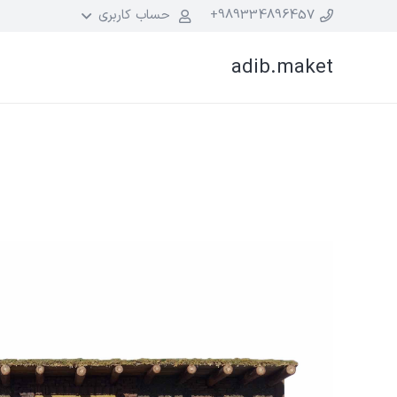
989334896457+
حساب کاربری
adib.maket