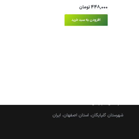
448,000
تومان
افزودن به سبد خرید
ارتباط با ما
instagram:@adib.maket
09334896457
09226054001
ادیب ماکت پارک جنگلی گلپایگان، محل نمایشگاه دائمی
هنرمندان گلپایگان
شهرستان گلپایگان، استان اصفهان، ایران