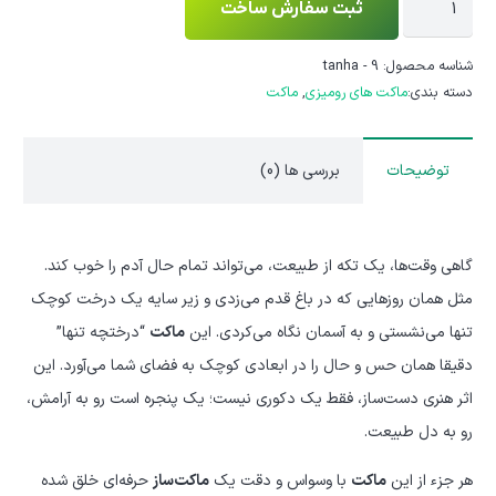
ثبت سفارش ساخت
رومیزی
درختچه
شناسه محصول:
tanha - 9
دسته بندی:
ماکت های رومیزی
,
ماکت
تنها
عدد
توضیحات
بررسی ها (0)
گاهی وقت‌ها، یک تکه از طبیعت، می‌تواند تمام حال آدم را خوب کند.
مثل همان روزهایی که در باغ قدم می‌زدی و زیر سایه یک درخت کوچک
تنها می‌نشستی و به آسمان نگاه می‌کردی. این
ماکت
“درختچه تنها”
دقیقا همان حس و حال را در ابعادی کوچک به فضای شما می‌آورد. این
اثر هنری دست‌ساز، فقط یک دکوری نیست؛ یک پنجره است رو به آرامش،
رو به دل طبیعت.
هر جزء از این
ماکت
با وسواس و دقت یک
ماکت‌ساز
حرفه‌ای خلق شده