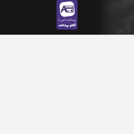
ارتباط با ما
instagram:@adib.maket
09334896457
09226054001
ادیب ماکت پارک جنگلی گلپایگان، محل نمایشگاه دائمی
هنرمندان گلپایگان
شهرستان گلپایگان، استان اصفهان، ایران