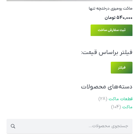
ماکت رومیزی درختچه تنها
540,000
تومان
ثبت سفارش ساخت
فیلتر براساس قیمت:
حدا
حداک
فیلتر
قیم
قیم
دسته‌های محصولات
قطعات ماکت
(28)
ماکت
(104)
جستجو
برای: