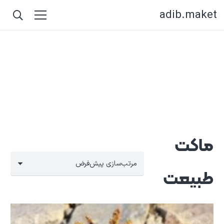
adib.maket
ماکت
طبیعت