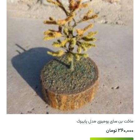
ماکت بن سای رومیزی مدل پاییزک
360,000
تومان