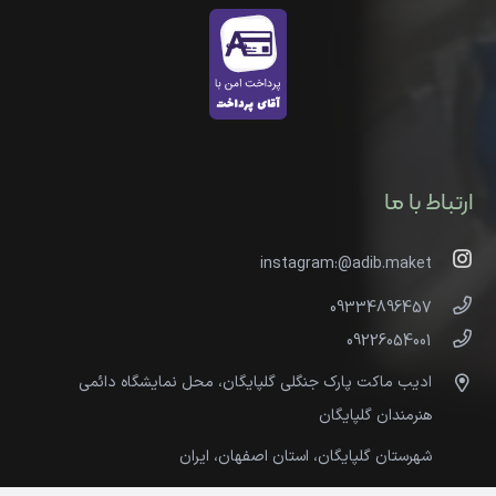
ارتباط با ما
instagram:@adib.maket
09334896457
09226054001
ادیب ماکت پارک جنگلی گلپایگان، محل نمایشگاه دائمی
هنرمندان گلپایگان
شهرستان گلپایگان، استان اصفهان، ایران