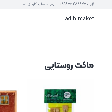
989334896457+
حساب کاربری
adib.maket
ماکت روستایی