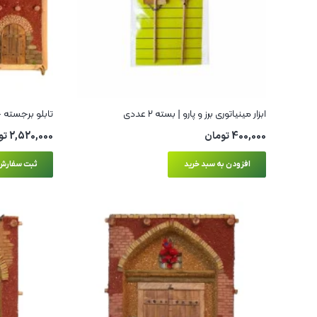
ابزار مینیاتوری برز و پارو | بسته ۲ عددی
تابلو برجسته 
400,000
تومان
2,520,000
تو
افزودن به سبد خرید
ثبت سفارش