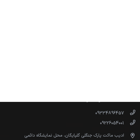
ارتباط با ما
instagram:@adib.maket
09334896457
09226054001
ادیب ماکت پارک جنگلی گلپایگان، محل نمایشگاه دائمی