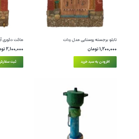
تابلو برجسته روستایی مدل ردات
ماکت دکوری آین
1,200,000
تومان
2,100,000
توم
افزودن به سبد خرید
ثبت سفارش