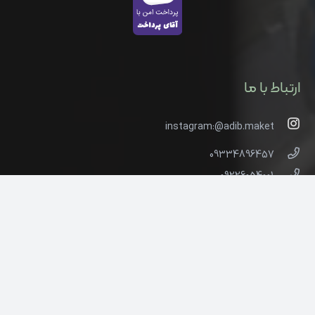
ارتباط با ما
instagram:@adib.maket
09334896457
09226054001
ادیب ماکت پارک جنگلی گلپایگان، محل نمایشگاه دائمی
هنرمندان گلپایگان
شهرستان گلپایگان، استان اصفهان، ایران