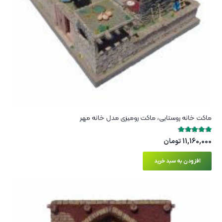
ماکت خانه روستایی، ماکت رومیزی مدل خانه مهر
تیاز
5.00
از 5
11,160,000
تومان
افزودن به سبد خرید