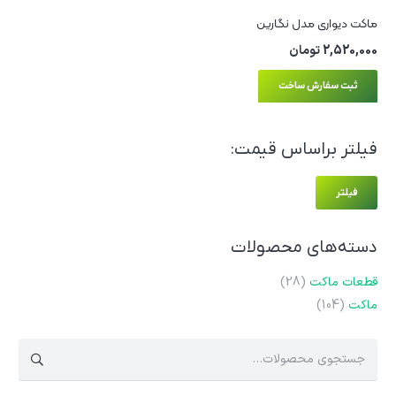
ماکت دیواری مدل نگارین
2,520,000
تومان
ثبت سفارش ساخت
فیلتر براساس قیمت:
حدا
حداک
فیلتر
قیم
قیم
دسته‌های محصولات
قطعات ماکت
(28)
ماکت
(104)
جستجو
برای: