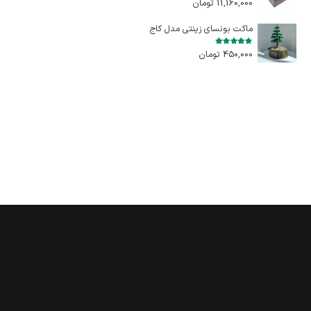
11,160,000
تومان
ماکت بونسای زینتی مدل کاج
امتیاز
5.00
از 5
450,000
تومان