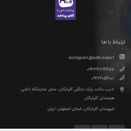
ارتباط با ما
instagram:@adib.maket
09334896457
09226054001
ادیب ماکت پارک جنگلی گلپایگان، محل نمایشگاه دائمی
هنرمندان گلپایگان
شهرستان گلپایگان، استان اصفهان، ایران