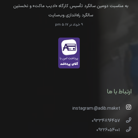
به مناسبت دومین سالگرد تأسیس کارگاه «ادیب ماکت» و نخستین
سالگرد راه‌اندازی وب‌سایت
9 خرداد در 5:17 pm
ارتباط با ما
instagram:@adib.maket
09334896457
09226054001