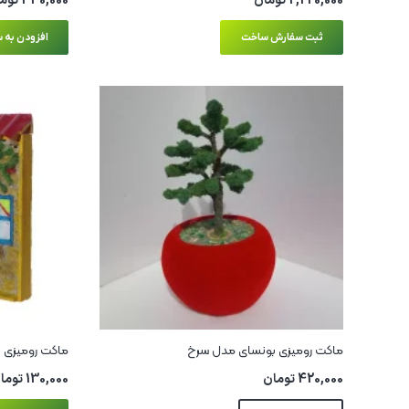
2,220,000
تومان
340,000
توم
ثبت سفارش ساخت
افزودن به س
ماکت رومیزی بونسای مدل سرخ
ماکت رومیزی 
420,000
تومان
130,000
توما