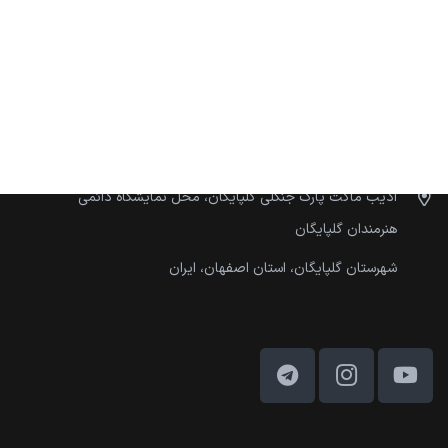
ارتباط با ما
instagram:@adib.maket
09334896457
09226054001
ادیب ماکت پارک جنگلی گلپایگان، محل نمایشگاه دائمی
هنرمندان گلپایگان
شهرستان گلپایگان، استان اصفهان، ایران