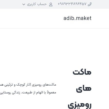
989334896457+
حساب کاربری
adib.maket
ماکت
های
ماکت‌های رومیزی آثار کوچک و تزئینی هست
معمولاً با الهام از طبیعت، زندگی روستا
رومیزی