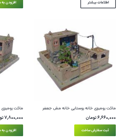
اطلاعات بیشتر
افزودن به س
ماکت رومیزی خانه روستایی خانه مش جعفر
ماکت رومیزی خ
6,660,000
تومان
7,800,000
تو
ثبت سفارش ساخت
افزودن به س