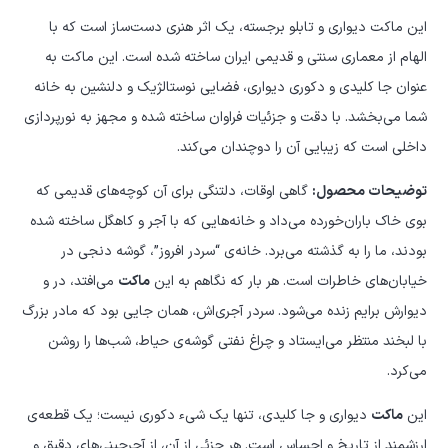
این ماکت دیواری و تابلو برجسته، یک اثر هنری دست‌ساز است که با
جاکلیدی دیواری برای نظم بخشیدن
الهام از معماری سنتی و قدیمی ایران ساخته شده است. این ماکت به
به کلیدهایتان. در هر صورت، نگاه
عنوان جا کلیدی و دکوری دیواری، فضایی نوستالژیک و دلنشین به خانه
شما می‌بخشد. با دقت و جزئیات فراوان ساخته شده و مجهز به نورپردازی
کردن به این ماکت در انتهای یک روز
داخلی است که زیبایی آن را دوچندان می‌کند.
خسته‌کننده، می‌تواند لبخندی از
توضیحات محصول:
گاهی اوقات، دلتنگی برای آن کوچه‌های قدیمی که
بوی خاک باران‌خورده می‌داد و خانه‌هایی که با آجر و کاهگل ساخته شده
جنس آرامش و خاطره روی لب‌هایتان
بودند، ما را به گذشته می‌برد. خانه‌ی “سردر افروز”، گوشه دنجی در
خیابان‌های خاطرات است. هر بار که نگاهم به این
ماکت
می‌افتد، در و
بیاورد.
دیوارش برایم زنده می‌شود. سردر آجری‌اش، همان جایی بود که مادر بزرگ
با لبخند منتظر می‌ایستاد و چراغ نفتی گوشه‌ی حیاط، شب‌ها را روشن
می‌کرد.
این
ماکت
دیواری و جا کلیدی، تنها یک شیء دکوری نیست؛ یک قطعه‌ی
ارزشمند از تاریخ و احساس است. هر جزئی از آن، از آجرچینی‌های دقیق و