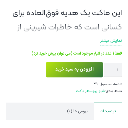
این ماکت یک هدیه فوق‌العاده برای
کسانی است که خاطرات شیرینی از
خانه‌های قدیمی دارند. این ماکت
نمایش بیشتر
فقط یک شی نیست؛ بلکه تابلویی
فقط 1 عدد در انبار موجود است (می توان پیش خرید کرد)
ماکت
است که روح یک خانه و نوستالژی
افزودن به سبد خرید
دیواری
دوران کودکی را با خود دارد. از این
جا
شناسه محصول:
49
دسته بندی:
تابلو برجسته
,
ماکت
کلیدی
ماکت می‌توانید به عنوان یک وسیله
مدل
سردر
تزئینی در دکوراسیون منزل یا محل کار
توضیحات
بررسی ها (0)
افروز
استفاده کنید، یا به عنوان یک
عدد