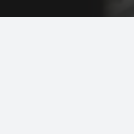
ارتباط با ما
instagram:@adib.maket
09334896457
09226054001
ادیب ماکت پارک جنگلی گلپایگان، محل نمایشگاه دائمی
هنرمندان گلپایگان
شهرستان گلپایگان، استان اصفهان، ایران