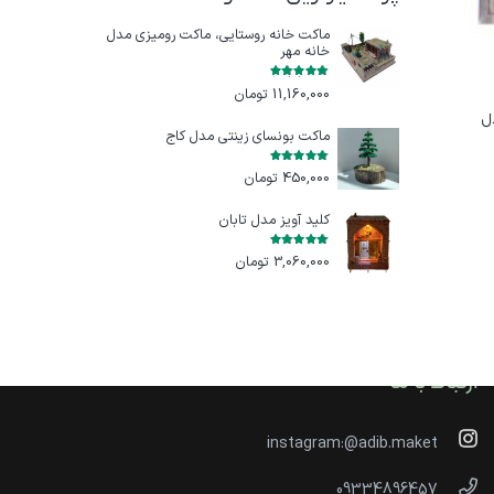
ماکت خانه روستایی، ماکت رومیزی مدل
خانه مهر
امتیاز
5.00
از 5
11,160,000
تومان
دل
ماکت بونسای زینتی مدل کاج
امتیاز
5.00
از 5
450,000
تومان
کلید آویز مدل تابان
امتیاز
5.00
از 5
3,060,000
تومان
ارتباط با ما
instagram:@adib.maket
09334896457