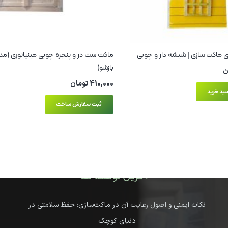
ری ماکت سازی | شیشه دار و چوبی
ماکت ست در و پنجره چوبی مینیاتوری (م
بازشو)
ن
410,000
تومان
بد خرید
ثبت سفارش ساخت
آخرین نوشته ها
نکات ایمنی و اصول رعایت آن در ماکت‌سازی: حفظ سلامتی در
دنیای کوچک