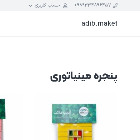
989334896457+
حساب کاربری
adib.maket
پنجره مینیاتوری