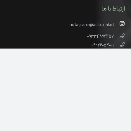
ارتباط با ما
instagram:@adib.maket
09334896457
09226054001
ادیب ماکت پارک جنگلی گلپایگان، محل نمایشگاه دائمی
هنرمندان گلپایگان
شهرستان گلپایگان، استان اصفهان، ایران