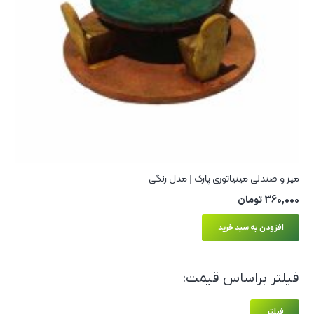
میز و صندلی مینیاتوری پارک | مدل رنگی
360,000
تومان
افزودن به سبد خرید
فیلتر براساس قیمت:
حدا
حداک
فیلتر