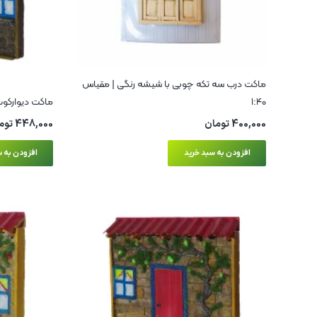
ماکت درب سه تکه چوبی با شیشه رنگی | مقیاس
۱:۴۰
ماکت دیوارکوب
400,000
تومان
448,000
توم
افزودن به سبد خرید
افزودن به س