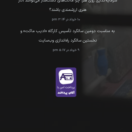
سرمایه‌گذاری روی هنر: چرا ماکت‌های دست‌ساز می‌توانند آثار
هنری ارزشمندی باشند؟
10 خرداد در 3:14 pm
به مناسبت دومین سالگرد تأسیس کارگاه «ادیب ماکت» و
نخستین سالگرد راه‌اندازی وب‌سایت
9 خرداد در 5:17 pm