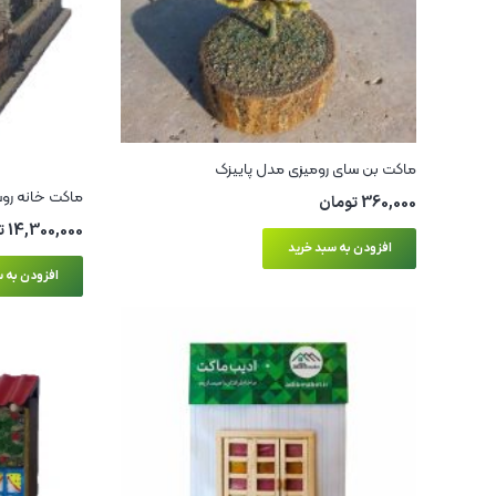
ماکت بن سای رومیزی مدل پاییزک
ماکت خانه روست
360,000
تومان
14,300,000
ت
افزودن به سبد خرید
افزودن به س