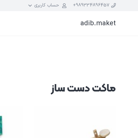
989334896457+
حساب کاربری
adib.maket
ماکت دست ساز