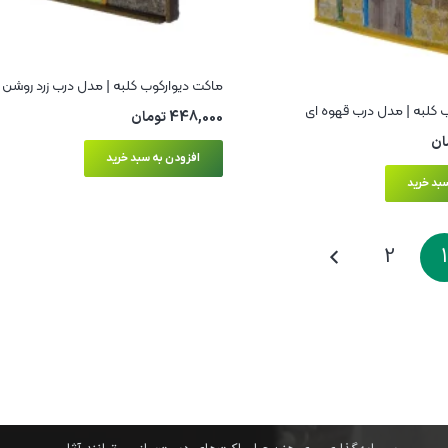
ماکت دیوارکوب کلبه | مدل درب زرد روشن
 کلبه | مدل درب قهوه ای
448,000
تومان
ان
افزودن به سبد خرید
بد خرید
2
1
آخرین نوشته ها
نکات ایمنی و اصول رعایت آن در ماکت‌سازی: حفظ سلامتی در
دنیای کوچک
11 مرداد در 10:10 am