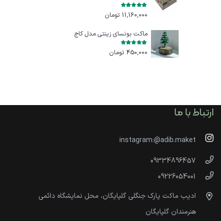
امتیاز
5.00
از 5
11,160,000
تومان
ماکت بونسای زینتی مدل کاج
امتیاز
5.00
از 5
450,000
تومان
ارتباط با ما
instagram:@adib.maket
09334896457
09226054001
ادیب ماکت پارک جنگلی گلپایگان، محل نمایشگاه دائمی
هنرمندان گلپایگان