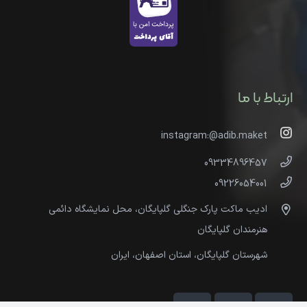
ارتباط با ما
instagram:@adib.maket
09334896457
09226054001
ادیب ماکت پارک جنگلی گلپایگان، محل نمایشگاه دائمی
هنرمندان گلپایگان
شهرستان گلپایگان، استان اصفهان، ایران