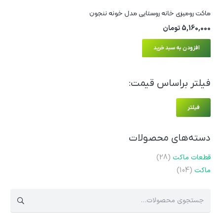
ماکت رومیزی خانه روستایی مدل خونه ننجون
5,160,000
تومان
افزودن به سبد خرید
فیلتر براساس قیمت:
حدا
حداک
فیلتر
قیم
قیم
دسته‌های محصولات
قطعات ماکت
(28)
ماکت
(104)
جستجو
برای: