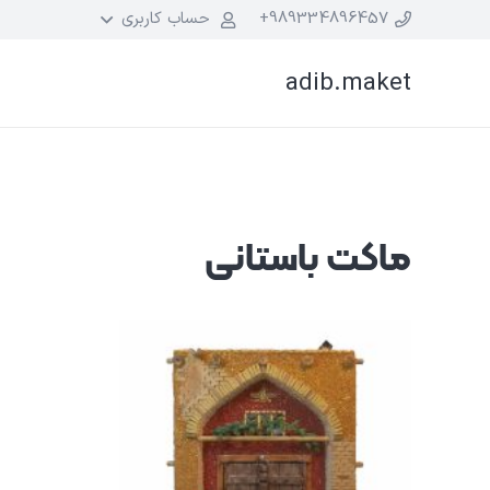
989334896457+
حساب کاربری
adib.maket
ماکت باستانی