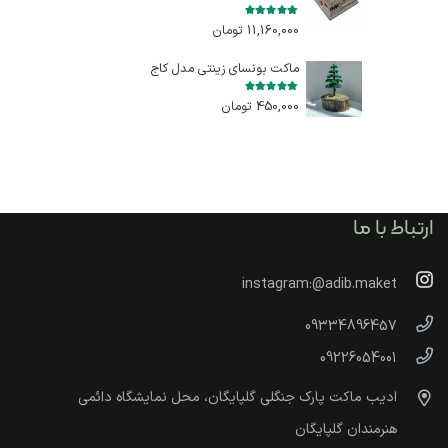
امتیاز
5.00
از 5
11,160,000
تومان
ماکت بونسای زینتی مدل کاج
امتیاز
5.00
از 5
450,000
تومان
ارتباط با ما
instagram:@adib.maket
09334896457
09226054001
ادیب ماکت پارک جنگلی گلپایگان، محل نمایشگاه دائمی
هنرمندان گلپایگان