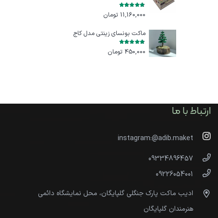
امتیاز
5.00
از 5
11,160,000
تومان
ماکت بونسای زینتی مدل کاج
امتیاز
5.00
از 5
450,000
تومان
ارتباط با ما
instagram:@adib.maket
09334896457
09226054001
ادیب ماکت پارک جنگلی گلپایگان، محل نمایشگاه دائمی
هنرمندان گلپایگان