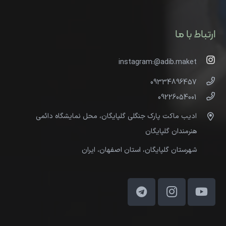
ارتباط با ما
instagram:@adib.maket
09334896457
09226054001
ادیب ماکت پارک جنگلی گلپایگان، محل نمایشگاه دائمی
هنرمندان گلپایگان
شهرستان گلپایگان، استان اصفهان، ایران