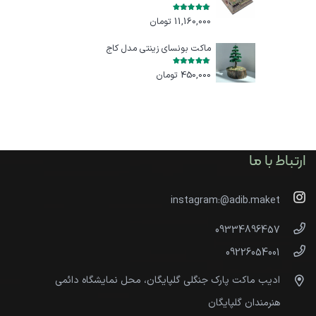
امتیاز
5.00
از 5
11,160,000
تومان
ماکت بونسای زینتی مدل کاج
امتیاز
5.00
از 5
450,000
تومان
ارتباط با ما
instagram:@adib.maket
09334896457
09226054001
ادیب ماکت پارک جنگلی گلپایگان، محل نمایشگاه دائمی
هنرمندان گلپایگان