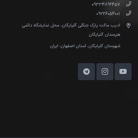
09334896457
09226054001
ادیب ماکت پارک جنگلی گلپایگان، محل نمایشگاه دائمی
هنرمندان گلپایگان
شهرستان گلپایگان، استان اصفهان، ایران