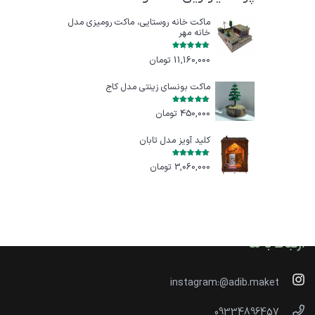
ماکت خانه روستایی، ماکت رومیزی مدل
خانه مهر
امتیاز
5.00
از 5
11,160,000
تومان
ماکت بونسای زینتی مدل کاج
امتیاز
5.00
از 5
450,000
تومان
کلید آویز مدل تابان
امتیاز
5.00
از 5
3,060,000
تومان
ارتباط با ما
instagram:@adib.maket
09334896457