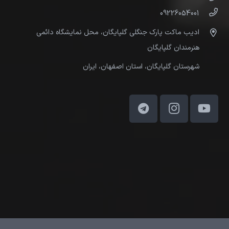
09226054001
ادیب ماکت پارک جنگلی گلپایگان، محل نمایشگاه دائمی
هنرمندان گلپایگان
شهرستان گلپایگان، استان اصفهان، ایران