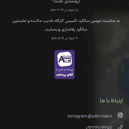
ارزشمندی باشند؟
10 خرداد در 3:14 pm
به مناسبت دومین سالگرد تأسیس کارگاه «ادیب ماکت» و نخستین
سالگرد راه‌اندازی وب‌سایت
9 خرداد در 5:17 pm
ارتباط با ما
instagram:@adib.maket
09334896457