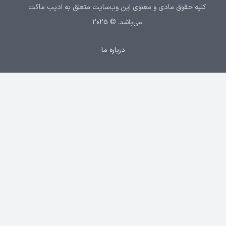
کلیه حقوق مادی و معنوی این وب‌سایت متعلق به ادیب ماکت
می‌باشد. © 2025
درباره ما
تماس با ما
سیاست حریم خصوصی
خدمات
صفحه پرسش و پاسخ
ورود
ورود با موبایل
ورود با ‫نام کاربری