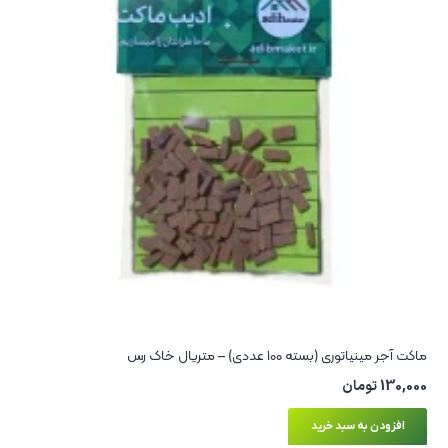
ماکت آجر مینیاتوری (بسته 100 عددی) – متریال خاک رس
130,000
تومان
افزودن به سبد خرید