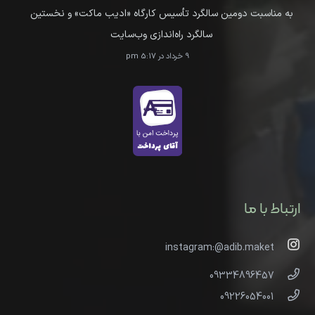
به مناسبت دومین سالگرد تأسیس کارگاه «ادیب ماکت» و نخستین
سالگرد راه‌اندازی وب‌سایت
9 خرداد در 5:17 pm
ارتباط با ما
instagram:@adib.maket
09334896457
09226054001