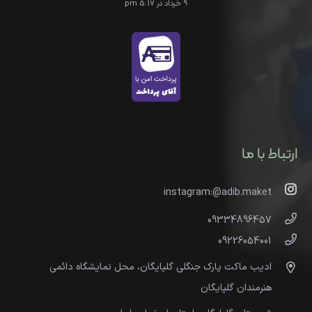
9 خرداد در 5:17 pm
ارتباط با ما
instagram:@adib.maket
09334896457
09226054001
ادیب ماکت پارک جنگلی گلپایگان، محل نمایشگاه دائمی
هنرمندان گلپایگان