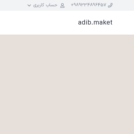
989334896457+
حساب کاربری
adib.maket