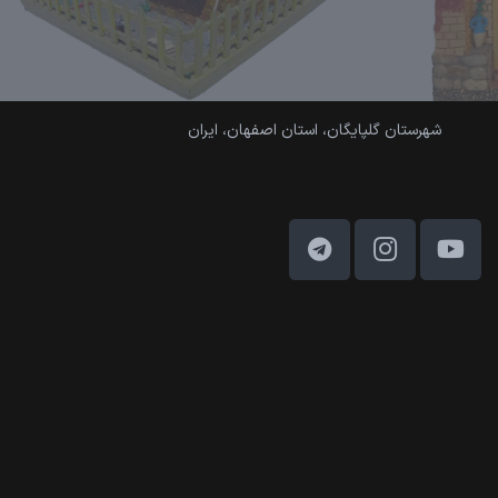
09226054001
ادیب ماکت پارک جنگلی گلپایگان، محل نمایشگاه دائمی
هنرمندان گلپایگان
شهرستان گلپایگان، استان اصفهان، ایران