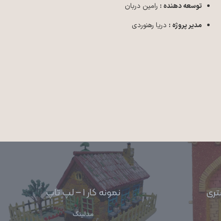
توسعه دهنده :
رامین دربان
مدیر پروژه :
دریا رهنوردی
ارتباط با ما
instagram:@adib.maket
نمونه کار ۱ – لپ تاپ
09334896457
مدلینگ