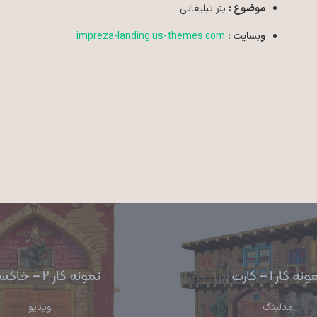
موضوع :
بنر تبلیغاتی
وبسایت :
impreza-landing.us-themes.com
آخرین نوشته ها
نکات ایمنی و اصول رعایت آن در ماکت‌سازی: حفظ سلامتی در
نه کار ۱ – کارت
نمونه کار ۲ – خاکستری
دنیای کوچک
مدلینگ
ویدیو
11 مرداد در 10:10 am