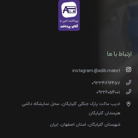
ارتباط با ما
instagram:@adib.maket
09334896457
09226054001
ادیب ماکت پارک جنگلی گلپایگان، محل نمایشگاه دائمی
هنرمندان گلپایگان
شهرستان گلپایگان، استان اصفهان، ایران