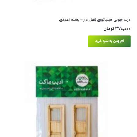
درب چوبی مینیاتوری قفل دار – بسته 1عددی
370,000
تومان
افزودن به سبد خرید