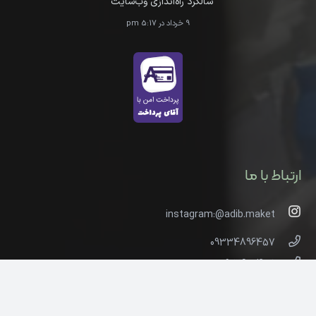
سالگرد راه‌اندازی وب‌سایت
9 خرداد در 5:17 pm
ارتباط با ما
instagram:@adib.maket
09334896457
09226054001
ادیب ماکت پارک جنگلی گلپایگان، محل نمایشگاه دائمی
هنرمندان گلپایگان