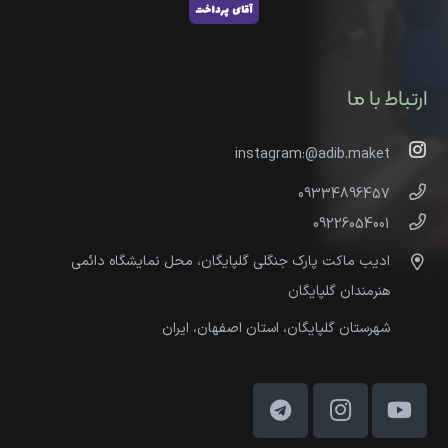
ارتباط با ما
instagram:@adib.maket
09334896457
09226054001
ادیب ماکت پارک جنگلی گلپایگان، محل نمایشگاه دائمی
هنرمندان گلپایگان
شهرستان گلپایگان، استان اصفهان، ایران